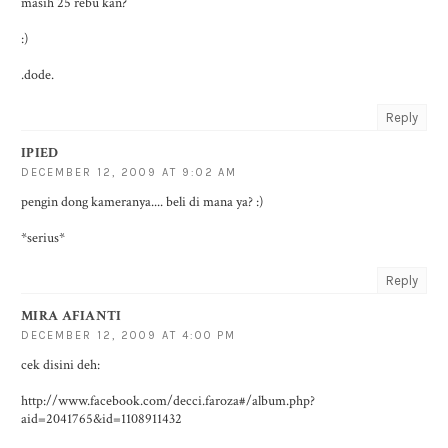
masih 25 rebu kan?
:)
.dode.
Reply
IPIED
DECEMBER 12, 2009 AT 9:02 AM
pengin dong kameranya.... beli di mana ya? :)
*serius*
Reply
MIRA AFIANTI
DECEMBER 12, 2009 AT 4:00 PM
cek disini deh:
http://www.facebook.com/decci.faroza#/album.php?
aid=2041765&id=1108911432