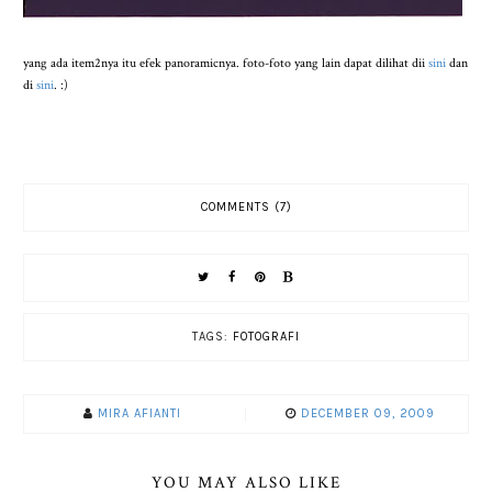
yang ada item2nya itu efek panoramicnya. foto-foto yang lain dapat dilihat dii
sini
dan
di
sini
. :)
COMMENTS (7)
TAGS:
FOTOGRAFI
MIRA AFIANTI
DECEMBER 09, 2009
YOU MAY ALSO LIKE