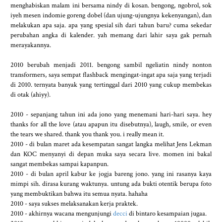
menghabiskan malam ini bersama nindy di kosan. bengong, ngobrol, sok
iyeh mesen indomie goreng dobel (dan ujung-ujungnya kekenyangan), dan
melakukan apa saja. apa yang spesial sih dari tahun baru? cuma sekedar
perubahan angka di kalender. yah memang dari lahir saya gak pernah
merayakannya.
2010 berubah menjadi 2011. bengong sambil ngeliatin nindy nonton
transformers, saya sempat flashback mengingat-ingat apa saja yang terjadi
di 2010. ternyata banyak yang tertinggal dari 2010 yang cukup membekas
di otak (ahiyy).
2010 - sepanjang tahun ini ada jono yang menemani hari-hari saya. hey
thanks for all the love (atau apapun itu disebutnya), laugh, smile, or even
the tears we shared. thank you thank you. i really mean it.
2010 - di bulan maret ada kesempatan sangat langka melihat Jens Lekman
dan KOC menyanyi di depan muka saya secara live. momen ini bakal
sangat membekas sampai kapanpun.
2010 - di bulan april kabur ke jogja bareng jono. yang ini rasanya kaya
mimpi sih. dirasa kurang waktunya. untung ada bukti otentik berupa foto
yang membuktikan bahwa itu semua nyata. hahaha
2010 - saya sukses melaksanakan kerja praktek.
2010 - akhirnya wacana mengunjungi
decci
di bintaro kesampaian jugaa.