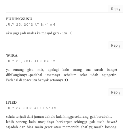
Reply
PUDINGSUSU
JULY 23, 2012 AT 8:41 AM
aku juga jadi males ke mesjid gara2 itu.. :(
Reply
WIRA
JULY 26, 2012 AT 2:06 PM
ya emang gitu mir, apalagi kalo orang tua susah banget
dibilanginnya...padahal imamnya sebelum solat udah ngingetin.
Padahal di space itu banyak setannya :O
Reply
IPIED
JULY 27, 2012 AT 10:57 AM
selalu terjadi dari jaman dahulu kala hingga sekarang, gak berubah...
lebih seneng kalo masjidnya berkarpet sehingga gak usah bawa2
sajadah dan bisa main geser atau memenuhi shaf yg masih kosong.