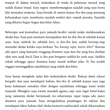
tempat di dalam mesjid, melainkan di tenda di pelataran mesjid yang
sudah dialasi terpal. Saya segera membentangkan sajadah yang saya bawa
lalu memakai mukena. Saya berada di antara lautan ibu-ibu yang memang
kebanyakan rajin membawa sajadah sendiri dari rumah mereka. Sajadah
yang dibawa bagus-bagus dan lebar-lebar.
Beberapa saat kemudian para jamaah berdiri untuk mulai melaksanakan
sholat Isya. Saya pun otomatis merapatkan diri ke ibu-ibu di sebelah kanan
saya. Saya melirik ke sebelah kiri, si ibu-ibu lain sudah bersiap-siap
memulai sholat ketika saya berkata
"bu, kurang rapet, kesini dikit"
. Karena
ada space yang lumayan renggang diantara saya dan dia yang bisa diselipi
oleh satu anak kecil. Dan si ibu pun bergeser sedikit ke arah saya. Sedikit
sekali sehingga space diantara kami masih terlihat jelas. Si ibu seolah
enggan meninggalkan sajadahnya yang indah dan lebar.
Saya hanya menghela nafas lalu melanjutkan sholat. Rakaat demi rakaat
bergulir dan saya mendapati bahwa ibu-ibu di sebelah kanan saya juga
lama kelamaan semakin ribet dengan sajadahnya sehingga kami mulai
terpisah. Mungkin saya awam masalah agama, tapi saya ingat betul kalau
yang namanya sholat berjamaah itu seharusnya rapat tanpa ada space
diantara para jamaah. Saya mengedarkan pandangan ke sekitar dan
mendapati fakta bahwa shaf sholat kemarin amburadul sekali dikarenakan