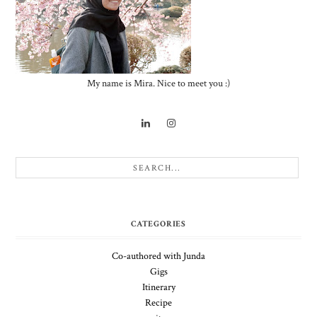
My name is Mira. Nice to meet you :)
CATEGORIES
Co-authored with Junda
Gigs
Itinerary
Recipe