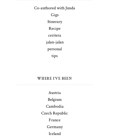
Co-authored with Junda
Gigs
Itinerary
Recipe
ceritera
jalan-jalan
personal
tips
WHERE I'VE BEEN
Austria
Belgium
Cambodia
Czech Republic
France
Germany
Iceland