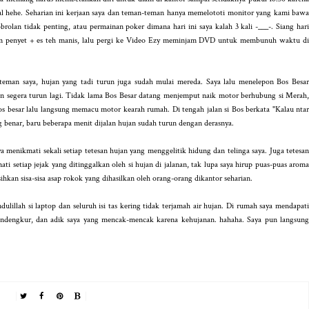
al hehe. Seharian ini kerjaan saya dan teman-teman hanya memelototi monitor yang kami bawa
brolan tidak penting, atau permainan poker dimana hari ini saya kalah 3 kali -___-. Siang hari
yam penyet + es teh manis, lalu pergi ke Video Ezy meminjam DVD untuk membunuh waktu di
 teman saya, hujan yang tadi turun juga sudah mulai mereda. Saya lalu menelepon Bos Besar
an segera turun lagi. Tidak lama Bos Besar datang menjemput naik motor berhubung si Merah,
os besar lalu langsung memacu motor kearah rumah. Di tengah jalan si Bos berkata "Kalau ntar
g benar, baru beberapa menit dijalan hujan sudah turun dengan derasnya.
 menikmati sekali setiap tetesan hujan yang menggelitik hidung dan telinga saya. Juga tetesan
 setiap jejak yang ditinggalkan oleh si hujan di jalanan, tak lupa saya hirup puas-puas aroma
an sisa-sisa asap rokok yang dihasilkan oleh orang-orang dikantor seharian.
lillah si laptop dan seluruh isi tas kering tidak terjamah air hujan. Di rumah saya mendapati
endengkur, dan adik saya yang mencak-mencak karena kehujanan. hahaha. Saya pun langsung