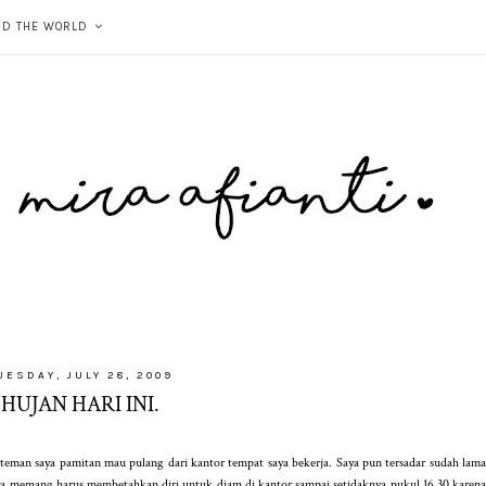
ND THE WORLD
UESDAY, JULY 28, 2009
HUJAN HARI INI.
eman saya pamitan mau pulang dari kantor tempat saya bekerja. Saya pun tersadar sudah lama
saya memang harus membetahkan diri untuk diam di kantor sampai setidaknya pukul 16.30 karena