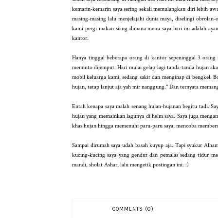
kemarin-kemarin saya sering sekali memulangkan diri lebih aw
masing-masing lalu menjelajahi dunia maya, diselingi obrolan-o
kami pergi makan siang dimana menu saya hari ini adalah a
kantor.
Hanya tinggal beberapa orang di kantor sepeninggal 3 orang
meminta dijemput. Hari mulai gelap lagi tanda-tanda hujan ak
mobil keluarga kami, sedang sakit dan menginap di bengkel. B
hujan, tetap lanjut aja yah mir nanggung." Dan ternyata meman
Entah kenapa saya malah senang hujan-hujanan begitu tadi. Saya
hujan yang memainkan lagunya di helm saya. Saya juga mengamati
khas hujan hingga memenuhi paru-paru saya, mencoba membersihk
Sampai dirumah saya udah basah kuyup aja. Tapi syukur Alhamdu
kucing-kucing saya yang gendut dan pemalas sedang tidur m
mandi, sholat Ashar, lalu mengetik postingan ini. :)
COMMENTS (0)