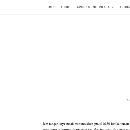
HOME
ABOUT
AROUND INDONESIA
AROU
T
Jam tangan saya sudah menunjukkan pukul 16.30 ketika teman-t
sekali saya terkurung di ruangan itu. Hari ini mau tidak mau 