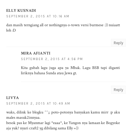
ELLY KUSNADI
SEPTEMBER 2, 2015 AT 10:16 AM
dan masih terngiang all or nothingnya o-town versi burmese :)) nuiaatt
loh :D
Reply
MIRA AFIANTI
SEPTEMBER 2, 2015 AT 4:56 PM
Kita gubah lagu juga apa ya Mbak. Lagu BSB tapi diganti
liriknya bahasa Sunda atau Jawa gt.
Reply
LIVYA
SEPTEMBER 2, 2015 AT 10:49 AM
waks, dilink ke blogku ^^;; poto-potonya banyakan kamu mirr :p aku
males masuk2innyaa.
besok pas ke Myanmar lagi *eaaa*, ke Yangon nya lamaan ke Bogyoke
aja yuk? nyari craft2 yg dibilang sama Elly =))