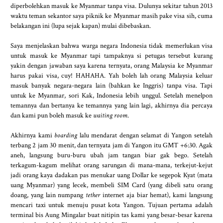
diperbolehkan masuk ke Myanmar tanpa visa. Dulunya sekitar tahun 2013
waktu teman sekantor saya piknik ke Myanmar masih pake visa sih, cuma
belakangan ini (lupa sejak kapan) mulai dibebaskan.
Saya menjelaskan bahwa warga negara Indonesia tidak memerlukan visa
untuk masuk ke Myanmar tapi tampaknya si petugas tersebut kurang
yakin dengan jawaban saya karena ternyata, orang Malaysia ke Myanmar
harus pakai visa, cuy! HAHAHA. Yah boleh lah orang Malaysia keluar
masuk banyak negara-negara lain (bahkan ke Inggris) tanpa visa. Tapi
untuk ke Myanmar, sori Kak, Indonesia lebih unggul. Setelah menelpon
temannya dan bertanya ke temannya yang lain lagi, akhirnya dia percaya
dan kami pun boleh masuk ke
waiting room
.
Akhirnya kami
boarding
lalu mendarat dengan selamat di Yangon setelah
terbang 2 jam 30 menit, dan ternyata jam di Yangon itu GMT +6:30. Agak
aneh, langsung buru-buru ubah jam tangan biar gak bego. Setelah
terkagum-kagum melihat orang sarungan di mana-mana, terkejut-kejut
jadi orang kaya dadakan pas menukar uang Dollar ke segepok Kyat (mata
uang Myanmar) yang lecek, membeli SIM Card (yang dibeli satu orang
doang, yang lain numpang
tether
internet aja biar hemat), kami langsung
mencari taxi untuk menuju pusat kota Yangon. Tujuan pertama adalah
terminal bis Aung Mingalar buat nitipin tas kami yang besar-besar karena