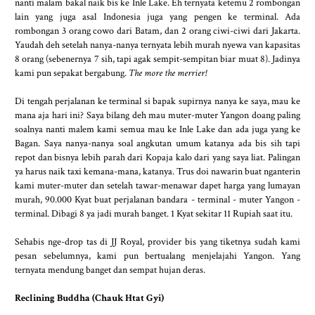
nanti malam bakal naik bis ke Inle Lake. Eh ternyata ketemu 2 rombongan
lain yang juga asal Indonesia juga yang pengen ke terminal. Ada
rombongan 3 orang cowo dari Batam, dan 2 orang ciwi-ciwi dari Jakarta.
Yaudah deh setelah nanya-nanya ternyata lebih murah nyewa van kapasitas
8 orang (sebenernya 7 sih, tapi agak sempit-sempitan biar muat 8). Jadinya
kami pun sepakat bergabung.
The more the merrier!
Di tengah perjalanan ke terminal si bapak supirnya nanya ke saya, mau ke
mana aja hari ini? Saya bilang deh mau muter-muter Yangon doang paling
soalnya nanti malem kami semua mau ke Inle Lake dan ada juga yang ke
Bagan. Saya nanya-nanya soal angkutan umum katanya ada bis sih tapi
repot dan bisnya lebih parah dari Kopaja kalo dari yang saya liat. Palingan
ya harus naik taxi kemana-mana, katanya. Trus doi nawarin buat nganterin
kami muter-muter dan setelah tawar-menawar dapet harga yang lumayan
murah, 90.000 Kyat buat perjalanan bandara - terminal - muter Yangon -
terminal. Dibagi 8 ya jadi murah banget. 1 Kyat sekitar 11 Rupiah saat itu.
Sehabis nge-drop tas di JJ Royal, provider bis yang tiketnya sudah kami
pesan sebelumnya, kami pun bertualang menjelajahi Yangon. Yang
ternyata mendung banget dan sempat hujan deras.
Reclining Buddha (Chauk Htat Gyi)