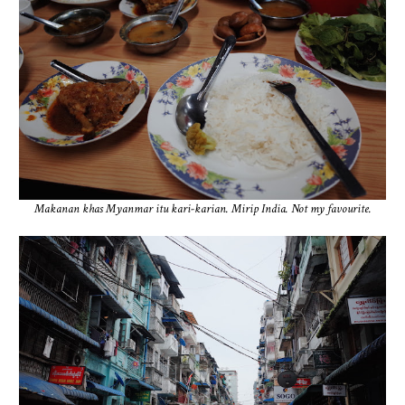
Makanan khas Myanmar itu kari-karian. Mirip India. Not my favourite.