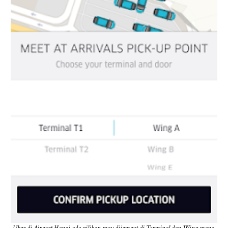
Uber di Airport Hanoi ada pilihan mau dijemput di Terminal dan Wing mana.