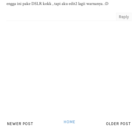
engga ini pake DSLR kokk , tapi aku edit2 lagii warnanya. :D
Reply
HOME
NEWER POST
OLDER POST