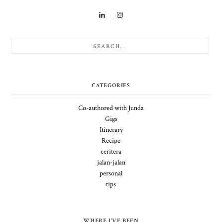
CATEGORIES
Co-authored with Junda
Gigs
Itinerary
Recipe
ceritera
jalan-jalan
personal
tips
WHERE I'VE BEEN