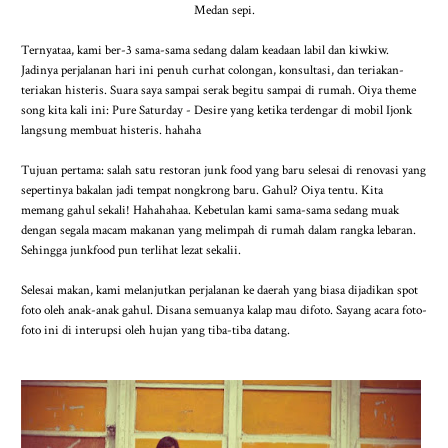
Medan sepi.
Ternyataa, kami ber-3 sama-sama sedang dalam keadaan labil dan kiwkiw.
Jadinya perjalanan hari ini penuh curhat colongan, konsultasi, dan teriakan-
teriakan histeris. Suara saya sampai serak begitu sampai di rumah. Oiya theme
song kita kali ini: Pure Saturday - Desire yang ketika terdengar di mobil Ijonk
langsung membuat histeris. hahaha
Tujuan pertama: salah satu restoran junk food yang baru selesai di renovasi yang
sepertinya bakalan jadi tempat nongkrong baru. Gahul? Oiya tentu. Kita
memang gahul sekali! Hahahahaa. Kebetulan kami sama-sama sedang muak
dengan segala macam makanan yang melimpah di rumah dalam rangka lebaran.
Sehingga junkfood pun terlihat lezat sekalii.
Selesai makan, kami melanjutkan perjalanan ke daerah yang biasa dijadikan spot
foto oleh anak-anak gahul. Disana semuanya kalap mau difoto. Sayang acara foto-
foto ini di interupsi oleh hujan yang tiba-tiba datang.