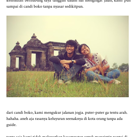
kemudian berhubung saya tangguh dalam hal mengingat jalan, kami pun
sampai di candi boko tanpa nyasar sedikitpun.
dari candi boko, kami mengukur jalanan jogja. puter-puter ga tentu arah.
hahaha. aneh aja rasanya keluyuran seenaknya di kota orang tanpa ada
guide.
tentu saja kami tidak melewatkan kesempatan untuk mengintip pantai di