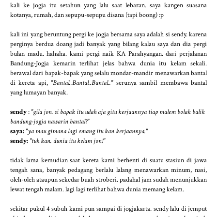
kali ke jogja itu setahun yang lalu saat lebaran. saya kangen suasana
kotanya, rumah, dan sepupu-sepupu disana (tapi boong) :p
kali ini yang beruntung pergi ke jogja bersama saya adalah si sendy. karena
perginya berdua doang jadi banyak yang bilang kalau saya dan dia pergi
bulan madu. hahaha. kami pergi naik KA Parahyangan. dari perjalanan
Bandung-Jogja kemarin terlihat jelas bahwa dunia itu kelam sekali.
berawal dari bapak-bapak yang selalu mondar-mandir menawarkan bantal
di kereta api,
"Bantal..Bantal..Bantal.."
serunya sambil membawa bantal
yang lumayan banyak.
sendy
:
"gila jon. si bapak itu udah aja gitu kerjaannya tiap malem bolak balik
bandung-jogja nawarin bantal?"
saya:
"ya mau gimana lagi emang itu kan kerjaannya."
sendy:
"tuh kan. dunia itu kelam jon!"
tidak lama kemudian saat kereta kami berhenti di suatu stasiun di jawa
tengah sana, banyak pedagang berlalu lalang menawarkan minum, nasi,
oleh-oleh ataupun sekedar buah stroberi. padahal jam sudah menunjukkan
lewat tengah malam. lagi lagi terlihat bahwa dunia memang kelam.
sekitar pukul 4 subuh kami pun sampai di jogjakarta. sendy lalu di jemput