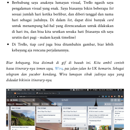
Berhubung saya anaknya lumayan visual, Trello ngasih saya
pengalaman visual yang enak. Saya biasanya bikin beberapa
list
sesuai jumlah hari ketika berlibur, dan diberi tanggal dan nama
hari sebagai judulnya. Di dalam
list
, dapat diisi banyak
card
untuk menampung hal-hal yang direncanakan untuk dilakukan
di hari itu, dan bisa kita urutkan sesuka hati (biasanya sih saya
urutin dari pagi - malam kayak timeline)
Di Trello, tiap
card
juga bisa ditambahin gambar, biar lebih
kebayang aja rencana perjalanannya.
Biar kebayang, bisa disimak di gif di bawah ini. Kita ambil contoh
kasus itinerary-nya temen saya,
Wira
, pas jalan-jalan ke UK kemarin. Sebagai
selegram dan yucuber kondang, Wira lumayan sibuk jadinya saya yang
didaulat bikinin itinerary-nya.