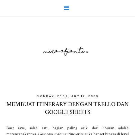
MONDAY, FEBRUARY 17, 2020
MEMBUAT ITINERARY DENGAN TRELLO DAN
GOOGLE SHEETS
Buat saya, salah satu bagian paling asik dari liburan adalah
merencanakannya.
I looooove making itineraries
, suka banget hingga di level