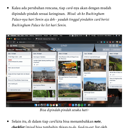
Kalau ada perubahan rencana, tiap
card
-nya akan dengan mudah
dipindah-pindah sesuai keinginan.
Misal: ah ke Buckingham
Palace-nya hari Senin aja deh - yaudah tinggal pindahin card berisi
Buckingham Palace ke list hari Senin.
Bisa dipindah-pindah sesuka hati~
Selain itu, di dalam tiap
card
kita bisa menambahkan
note
,
checklist
(misal bisa tambahin
things-to-do
,
food-to-eat
, list oleh