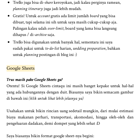
Trello juga bisa di-
share
keroyokan, jadi kalau perginya ramean,
planning itinerary
juga jadi lebih mudah.
Gratis! Untuk
account
gratis ada limit jumlah
board
yang bisa
dibuat, tapi selama ini sih untuk saya masih cukup-cukup aja.
Palingan kalau udah
over-limit
, board yang lama bisa langsung
dihapus / di-
archive
saja.
Trello bisa digunakan untuk banyak hal, sementara ini saya
sudah pakai untuk
to-do-list
harian,
wedding preparation
, bahkan
untuk
planning
postingan di blog ini :)
Google Sheets
Trus masih pake Google Sheets ga?
Otentu! Si Google Sheets cintaqu ini masih banget kepake untuk hal-hal
yang ada hubungannya dengan duit. Biasanya saya bikin semacam gambar
di bawah ini
(klik untuk lihat lebih jelasnya ya)
Usahakan untuk bikin rincian uang sedetail mungkin, dari mulai estimasi
biaya makanan perhari, transportasi, akomodasi, hingga oleh-oleh dan
pengeluaran dadakan, demi dompet yang lebih sehat :D
Saya biasanya bikin format google sheet-nya begini: