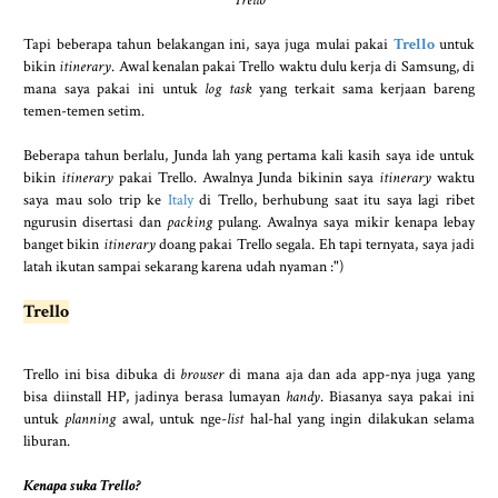
Tapi beberapa tahun belakangan ini, saya juga mulai pakai
Trello
untuk
bikin
itinerary
. Awal kenalan pakai Trello waktu dulu kerja di Samsung, di
mana saya pakai ini untuk
log task
yang terkait sama kerjaan bareng
temen-temen setim.
Beberapa tahun berlalu, Junda lah yang pertama kali kasih saya ide untuk
bikin
itinerary
pakai Trello. Awalnya Junda bikinin saya
itinerary
waktu
saya mau solo trip ke
Italy
di Trello, berhubung saat itu saya lagi ribet
ngurusin disertasi dan
packing
pulang. Awalnya saya mikir kenapa lebay
banget bikin
itinerary
doang pakai Trello segala. Eh tapi ternyata, saya jadi
latah ikutan sampai sekarang karena udah nyaman :")
Trello
Trello ini bisa dibuka di
browser
di mana aja dan ada app-nya juga yang
bisa diinstall HP, jadinya berasa lumayan
handy
. Biasanya saya pakai ini
untuk
planning
awal, untuk nge-
list
hal-hal yang ingin dilakukan selama
liburan.
Kenapa suka Trello?