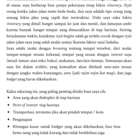
di mana saya berharap bisa punya pekerjaan tetap bikin
itinerary
.
Style
orang ketika jalan-jalan tentu beda-beda, dan saya adalah tipe orang yang
senang bikin plan yang rapih dan terstruktur. Dulu saya suka bikin
itinerary
yang detail banget sampai ke jam dan menit, dan lumayan ambi
karena banyak banget tempat yang dimasukkan di tiap harinya. Seiring
berjalannya waktu, kayaknya
style
begitu udah ga terlalu cocok dengan
style
jalan-jalan saya yang udah mulai santay (karena faktor usia) hahaha.
Saya selalu mulai dengan
browsing
tentang tempat tersebut, dari mulai
tempat-tempat wisata terkenal, tempat yang sesuai dengan
interest
saya
(misal: taman atau toko buku), makanan, dan lain-lainnya. Semuanya akan
saya list dalam
wishlist
, yang kemudian akan ditelaah satu-satu sesuai
dengan jangka waktu kunjungan, area (jadi rajin-rajin liat map), dan juga
budget
yang harus dikeluarkan.
Kalau sekarang ini, yang paling penting ditulis buat saya sih:
Area yang akan dieksplor di tiap harinya
Point of interest
tiap harinya
Transportasi, terutama jika akan pindah tempat / kota
Penginapan
Hitungan kasar untuk budget yang akan dikeluarkan, biar bisa
bawa uang yang tidak kurang dan tidak berlebihan juga