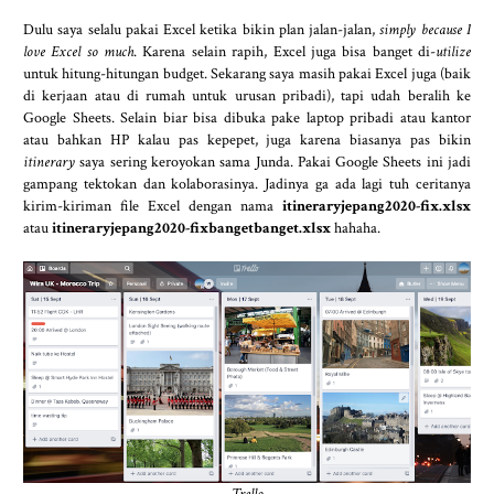
Dulu saya selalu pakai Excel ketika bikin plan jalan-jalan,
simply because I
love Excel so much
. Karena selain rapih, Excel juga bisa banget di-
utilize
untuk hitung-hitungan budget. Sekarang saya masih pakai Excel juga (baik
di kerjaan atau di rumah untuk urusan pribadi), tapi udah beralih ke
Google Sheets. Selain biar bisa dibuka pake laptop pribadi atau kantor
atau bahkan HP kalau pas kepepet, juga karena biasanya pas bikin
itinerary
saya sering keroyokan sama Junda. Pakai Google Sheets ini jadi
gampang tektokan dan kolaborasinya. Jadinya ga ada lagi tuh ceritanya
kirim-kiriman file Excel dengan nama
itineraryjepang2020-fix.xlsx
atau
itineraryjepang2020-fixbangetbanget.xlsx
hahaha.
Trello