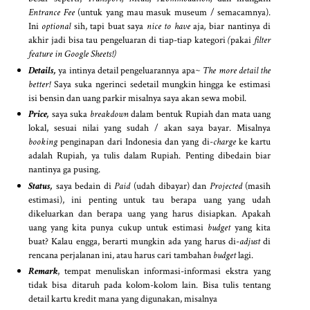
Entrance Fee
(untuk yang mau masuk museum / semacamnya).
Ini
optional
sih, tapi buat saya
nice to have
aja
,
biar nantinya di
akhir jadi bisa tau pengeluaran di tiap-tiap kategori
(
pakai
filter
feature in Google Sheets!)
Details,
ya intinya detail pengeluarannya apa~
The more detail the
better!
Saya suka ngerinci sedetail mungkin hingga ke estimasi
isi bensin dan uang parkir misalnya saya akan sewa mobil.
Price,
saya suka
breakdown
dalam bentuk Rupiah dan mata uang
lokal, sesuai nilai yang sudah / akan saya bayar. Misalnya
booking
penginapan dari Indonesia dan yang di-
charge
ke kartu
adalah Rupiah, ya tulis dalam Rupiah. Penting dibedain biar
nantinya ga pusing.
Status,
saya bedain di
Paid
(udah dibayar) dan
Projected
(masih
estimasi), ini penting untuk tau berapa uang yang udah
dikeluarkan dan berapa uang yang harus disiapkan. Apakah
uang yang kita punya cukup untuk estimasi
budget
yang kita
buat? Kalau engga, berarti mungkin ada yang harus di-
adjust
di
rencana perjalanan ini, atau harus cari tambahan
budget
lagi.
Remark
, tempat menuliskan informasi-informasi ekstra yang
tidak bisa ditaruh pada kolom-kolom lain. Bisa tulis tentang
detail kartu kredit mana yang digunakan, misalnya