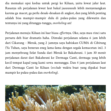
dia memakai opsi kedua untuk pergi ke Kiluan, yaitu lewat jalur laut.
Rasanya sih perjalanan lewat laut bakal jaauuuuuh lebih menyenangkan
karena ga macet, ga perlu desak-desakan di angkot, dan yang lebih penting
adalah bisa mampir-mampir dulu di pulau-pulau yang dilewatin dan
tentunya ini yang ditunggu-tunggu,
snorkeling
-an!
Perjalanan menuju Kiluan ini luar biasa
effort
nya. Oke, saya mau rinci satu
persatu deh biar dramatis haha. Dimulai perjalanan selama 6 jam lebih
dari Cikarang - Merak, yang 2 jamnya saya habiskan CUMA di Cibitung
(Ya Tuhan, saya beneran eneg lama-lama dengan segala kemacetan ini). 3
jam menyebrang Selat Sunda dari Merak ke Bakaheuni. 1 jam 30 menit
perjalanan darat dari Bakaheuni ke Dermaga Canti, dermaga yang lebih
kecil tempat kapal yang kami sewa menunggu. Dan 4 jam perjalanan laut
dari Dermaga Canti ke Kiluan (
exclude
waktu buat yang dipakai buat
mampir ke pulau-pulau dan
snorkeling
).