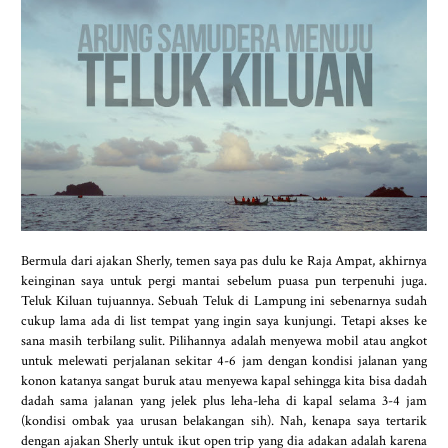
Bermula dari ajakan Sherly, temen saya pas dulu ke Raja Ampat, akhirnya
keinginan saya untuk pergi mantai sebelum puasa pun terpenuhi juga.
Teluk Kiluan tujuannya. Sebuah Teluk di Lampung ini sebenarnya sudah
cukup lama ada di list tempat yang ingin saya kunjungi. Tetapi akses ke
sana masih terbilang sulit. Pilihannya adalah menyewa mobil atau angkot
untuk melewati perjalanan sekitar 4-6 jam dengan kondisi jalanan yang
konon katanya sangat buruk atau menyewa kapal sehingga kita bisa dadah
dadah sama jalanan yang jelek plus leha-leha di kapal selama 3-4 jam
(kondisi ombak yaa urusan belakangan sih). Nah, kenapa saya tertarik
dengan ajakan Sherly untuk ikut open trip yang dia adakan adalah karena