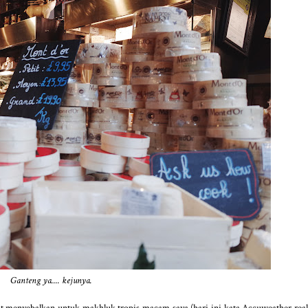
Ganteng ya.... kejunya.
at menyebalkan untuk makhluk tropis macam saya (hari ini kata Accuweather real