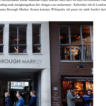
g paling enak menghangatkan diri dengan cara makannnn~ Kebetulan nih di London
rnama Borough Market. Konon katanya Wikipedia sih pasar ini udah berdiri dari