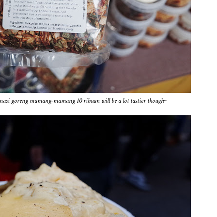
 nasi goreng mamang-mamang 10 ribuan will be a lot tastier though~