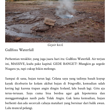
Geysir kecil.
Gullfoss Waterfall
Perhentian terakhir, yang juga juara hari itu: Gullfoss Waterfall. Air terjun
ini, MASSIVE, kudu pake kapital. GEDE BANGET! Mungkin ga segede
Niagara ya, tapi cukup bikin melongo.
Sampai di sana, hujan turun lagi. Celana saya yang tadinya basah kuyup
kayak diceburin ke kolam akibat hujan di Þingvellir, kemudian udah
kering lagi karena tiupan angin dingin Iceland, lalu basah lagi. Gitu aja
terus-terusan. Saya cuma bisa berdoa agar gak hipotermia dan
menggantungkan nasib pada Tolak Angin. Gak lama kemudian, hujan
berhenti dan ada secercah cahaya matahari yang bersinar dari balik awan.
Lalu muncul pelangi.