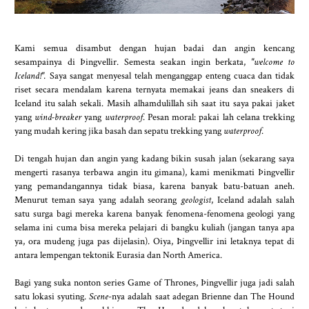
Kami semua disambut dengan hujan badai dan angin kencang
sesampainya di Þingvellir. Semesta seakan ingin berkata,
"welcome to
Iceland!".
Saya sangat menyesal telah menganggap enteng cuaca dan tidak
riset secara mendalam karena ternyata memakai jeans dan sneakers di
Iceland itu salah sekali. Masih alhamdulillah sih saat itu saya pakai jaket
yang
wind-breaker
yang
waterproof
. Pesan moral: pakai lah celana trekking
yang mudah kering jika basah dan sepatu trekking yang
waterproof
.
Di tengah hujan dan angin yang kadang bikin susah jalan (sekarang saya
mengerti rasanya terbawa angin itu gimana), kami menikmati Þingvellir
yang pemandangannya tidak biasa, karena banyak batu-batuan aneh.
Menurut teman saya yang adalah seorang
geologist
, Iceland adalah salah
satu surga bagi mereka karena banyak fenomena-fenomena geologi yang
selama ini cuma bisa mereka pelajari di bangku kuliah (jangan tanya apa
ya, ora mudeng juga pas dijelasin). Oiya, Þingvellir ini letaknya tepat di
antara lempengan tektonik Eurasia dan North America.
Bagi yang suka nonton series Game of Thrones, Þingvellir juga jadi salah
satu lokasi syuting.
Scene
-nya adalah saat adegan Brienne dan The Hound