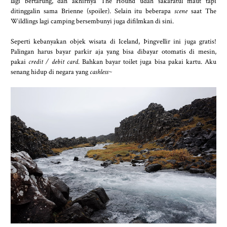
lagi bertarung, dan akhirnya The Hound udah sakaratul maut tapi
ditinggalin sama Brienne (spoiler). Selain itu beberapa
scene
saat The
Wildlings lagi camping bersembunyi juga difilmkan di sini.
Seperti kebanyakan objek wisata di Iceland, Þingvellir ini juga gratis!
Palingan harus bayar parkir aja yang bisa dibayar otomatis di mesin,
pakai
credit / debit card
. Bahkan bayar toilet juga bisa pakai kartu. Aku
senang hidup di negara yang
cashless
~