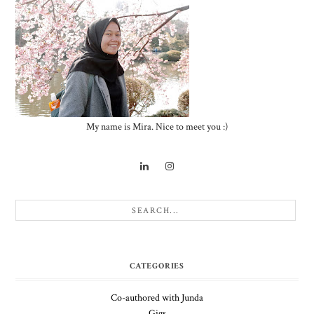
My name is Mira. Nice to meet you :)
CATEGORIES
Co-authored with Junda
Gigs