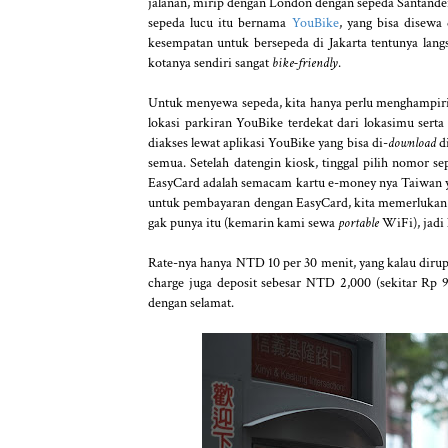
jalanan, mirip dengan London dengan sepeda Santande
sepeda lucu itu bernama
YouBike
, yang bisa disewa
kesempatan untuk bersepeda di Jakarta tentunya lan
kotanya sendiri sangat
bike-friendly
.
Untuk menyewa sepeda, kita hanya perlu menghampiri k
lokasi parkiran YouBike terdekat dari lokasimu sert
diakses lewat aplikasi YouBike yang bisa di-
download
d
semua. Setelah datengin kiosk, tinggal pilih nomor s
EasyCard adalah semacam kartu e-money nya Taiwan ya
untuk pembayaran dengan EasyCard, kita memerlukan n
gak punya itu (kemarin kami sewa
portable
WiFi), jad
Rate-nya hanya NTD 10 per 30 menit, yang kalau diru
charge juga deposit sebesar NTD 2,000 (sekitar Rp 
dengan selamat.