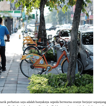
enarik perhatian saya adalah banyaknya sepeda berwarna oranye berjejer sepanjang