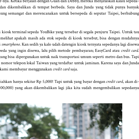
r-nya. Ketika berjalan dengan Guan dan Debby, mereka menjelaskan kalau sepeda-
 dan dikembalikan di tempat berbeda. Saya dan Junda yang tidak punya banya
gsung semangat dan merencanakan untuk bersepeda di seputar Taipei, berhubung
iosk terminal sepeda YouBike yang tersebar di segala penjuru Taipei. Untuk tau
a melihat apakah masih ada stok sepeda di kiosk tersebut, bisa dengan mudahnya
i
smartphone
. Kan sedih ya kalo udah datengin kiosk ternyata sepedanya lagi disew
epeda yang ingin disewa, lalu pilih metode pembayaran; EasyCard atau
credit card
ng bisa dipergunakan untuk naik transportasi umum seperti metro dan bus. Tapi
omor telepon lokal Taiwan yang terdaftar untuk jaminan. Karena saya dan Junda
i kami membayar menggunakan
credit card
saja.
piahkan hanya sekitar Rp 5,000! Tapi untuk yang bayar dengan
credit card
, akan di
900,000) yang akan dikembalikan lagi jika kita sudah mengembalikan sepedanya