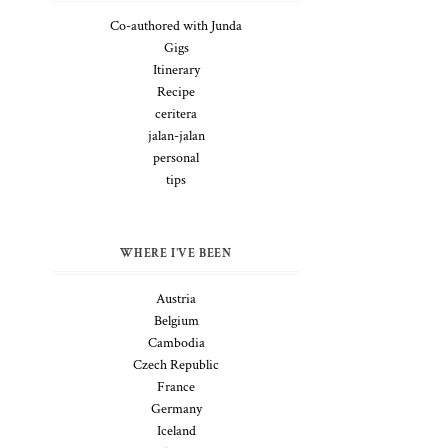
k
Co-authored with Junda
Gigs
Itinerary
Recipe
ceritera
jalan-jalan
a
personal
.
tips
WHERE I'VE BEEN
-
Austria
Belgium
Cambodia
Czech Republic
France
Germany
Iceland